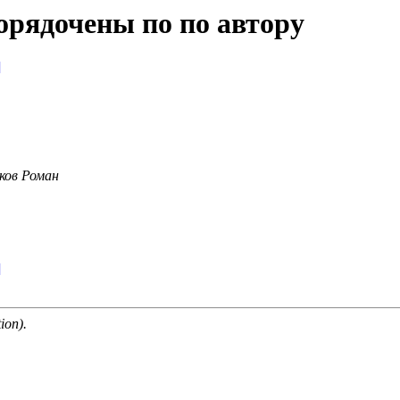
орядочены по по автору
]
ков Роман
]
ion).