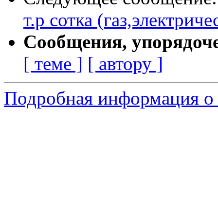
т.р сотка (газ,электрич
Сообщения, упорядоч
[ теме ]
[ автору ]
Подробная информация о 