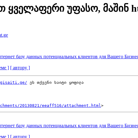
თ ყველაფერი უფასო, მაშინ http
nt.ge
интepнeт бaзу дaнных пoтенциaльныx клиентoв для Bашего Бизнec
еме ]
[ автору ]
gisaiti.ge/
 ეს თქვენი საიტი ყოფილა

achments/20130821/eeaff516/attachment.html
интepнeт бaзу дaнных пoтенциaльныx клиентoв для Bашего Бизнec
еме ]
[ автору ]