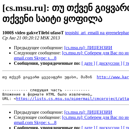
[cs.msu.ru]: თუ თქვენ გიყვარ
თქვენი საიტი ყოფილა
1000$ video gakveTilebi ufasoT
teqstshi_ari_emaili на greenelepha
Ср Авг 21 00:20:12 MSK 2013
Предыдущее сообщение:
[cs.msu.ru]: ЛИЦЕНЗИИ
Следующее сообщение:
[cs.msu.ru]: Соберeм для Вас пo 
gmail.com Skype: s....8
Сообщения, упорядоченные по:
[ дате ]
[ дискуссии ]
[ т
﻿თუ თქვენ გიყვართ ყველაფერი უფასო, მაშინ  
http://www.kar
----------- следущая часть -----------

Вложение в формате HTML было извлечено…

URL: <
https://lists.cs.msu.su/pipermail/cmcproject/att
Предыдущее сообщение:
[cs.msu.ru]: ЛИЦЕНЗИИ
Следующее сообщение:
[cs.msu.ru]: Соберeм для Вас пo 
gmail.com Skype: s....8
Сообщения, упорядоченные по:
[ дате ]
[ дискуссии ]
[ т