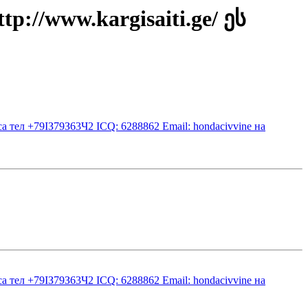
://www.kargisaiti.ge/ ეს
а тeл +79IЗ79З63Ч2 ICQ: 6288862 Email: hondacivvine на
а тeл +79IЗ79З63Ч2 ICQ: 6288862 Email: hondacivvine на